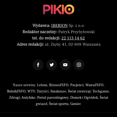
Wydawca:
IBERION
Sp. z o.o.
Redaktor naczelny:
Patryk Przybyłowski
tel. do redakcji:
22 113 14 62
Adres redakcji:
ul. Zięby 41, 02-808 Warszawa
Nasze serwisy:
Lelum
,
BiznesINFO
,
Pacjenci
,
WawaINFO
,
RolnikINFO
,
WTV
,
Turyści
,
Smakosze
,
Świat zwierząt
,
Techgame
,
Zdrogi
,
Antyfake
,
Portal parentingowy
,
Domek i Ogródek
,
Świat
gwiazd
,
Świat sportu
,
Goniec