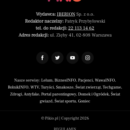
Wydawca:
IBERION
Sp. z o.o.
Redaktor naczelny:
Patryk Przybyłowski
tel. do redakcji:
22 113 14 62
Adres redakcji:
ul. Zięby 41, 02-808 Warszawa
Nasze serwisy:
Lelum
,
BiznesINFO
,
Pacjenci
,
WawaINFO
,
RolnikINFO
,
WTV
,
Turyści
,
Smakosze
,
Świat zwierząt
,
Techgame
,
Zdrogi
,
Antyfake
,
Portal parentingowy
,
Domek i Ogródek
,
Świat
gwiazd
,
Świat sportu
,
Goniec
© Pikio.pl | Copyright 2026
REGULAMIN