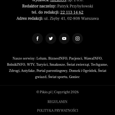
Wydawca:
IBERION
Sp. z o.o.
Redaktor naczelny:
Patryk Przybyłowski
tel. do redakcji:
22 113 14 62
Adres redakcji:
ul. Zięby 41, 02-808 Warszawa
Nasze serwisy:
Lelum
,
BiznesINFO
,
Pacjenci
,
WawaINFO
,
RolnikINFO
,
WTV
,
Turyści
,
Smakosze
,
Świat zwierząt
,
Techgame
,
Zdrogi
,
Antyfake
,
Portal parentingowy
,
Domek i Ogródek
,
Świat
gwiazd
,
Świat sportu
,
Goniec
© Pikio.pl | Copyright 2026
REGULAMIN
POLITYKA PRYWATNOŚCI