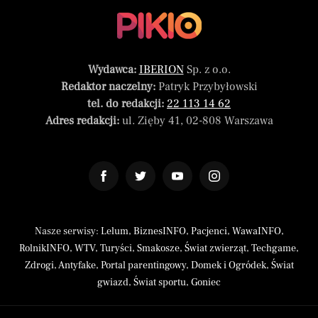
Wydawca:
IBERION
Sp. z o.o.
Redaktor naczelny:
Patryk Przybyłowski
tel. do redakcji:
22 113 14 62
Adres redakcji:
ul. Zięby 41, 02-808 Warszawa
Nasze serwisy:
Lelum
,
BiznesINFO
,
Pacjenci
,
WawaINFO
,
RolnikINFO
,
WTV
,
Turyści
,
Smakosze
,
Świat zwierząt
,
Techgame
,
Zdrogi
,
Antyfake
,
Portal parentingowy
,
Domek i Ogródek
,
Świat
gwiazd
,
Świat sportu
,
Goniec