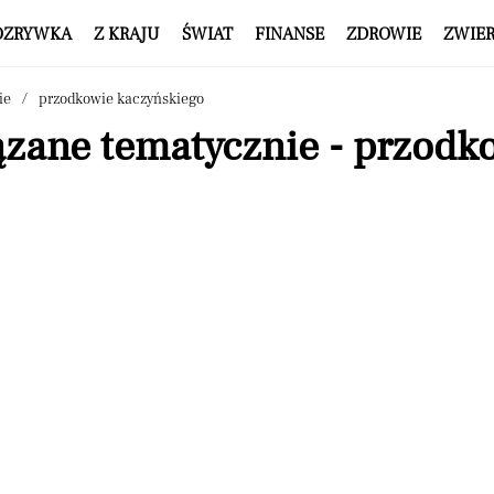
OZRYWKA
Z KRAJU
ŚWIAT
FINANSE
ZDROWIE
ZWIE
ie
przodkowie kaczyńskiego
ązane tematycznie - przodk