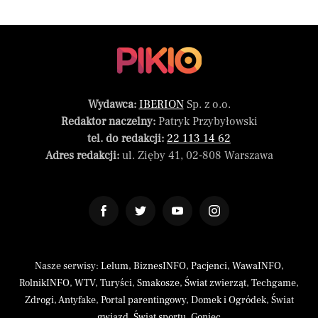
Wydawca:
IBERION
Sp. z o.o.
Redaktor naczelny:
Patryk Przybyłowski
tel. do redakcji:
22 113 14 62
Adres redakcji:
ul. Zięby 41, 02-808 Warszawa
Nasze serwisy:
Lelum
,
BiznesINFO
,
Pacjenci
,
WawaINFO
,
RolnikINFO
,
WTV
,
Turyści
,
Smakosze
,
Świat zwierząt
,
Techgame
,
Zdrogi
,
Antyfake
,
Portal parentingowy
,
Domek i Ogródek
,
Świat
gwiazd
,
Świat sportu
,
Goniec