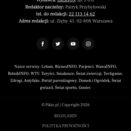
Wydawca:
IBERION
Sp. z o.o.
Redaktor naczelny:
Patryk Przybyłowski
tel. do redakcji:
22 113 14 62
Adres redakcji:
ul. Zięby 41, 02-808 Warszawa
Nasze serwisy:
Lelum
,
BiznesINFO
,
Pacjenci
,
WawaINFO
,
RolnikINFO
,
WTV
,
Turyści
,
Smakosze
,
Świat zwierząt
,
Techgame
,
Zdrogi
,
Antyfake
,
Portal parentingowy
,
Domek i Ogródek
,
Świat
gwiazd
,
Świat sportu
,
Goniec
© Pikio.pl | Copyright 2026
REGULAMIN
POLITYKA PRYWATNOŚCI