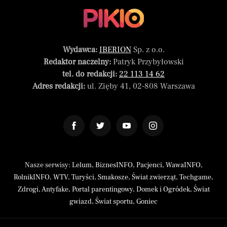
Wydawca:
IBERION
Sp. z o.o.
Redaktor naczelny:
Patryk Przybyłowski
tel. do redakcji:
22 113 14 62
Adres redakcji:
ul. Zięby 41, 02-808 Warszawa
Nasze serwisy:
Lelum
,
BiznesINFO
,
Pacjenci
,
WawaINFO
,
RolnikINFO
,
WTV
,
Turyści
,
Smakosze
,
Świat zwierząt
,
Techgame
,
Zdrogi
,
Antyfake
,
Portal parentingowy
,
Domek i Ogródek
,
Świat
gwiazd
,
Świat sportu
,
Goniec