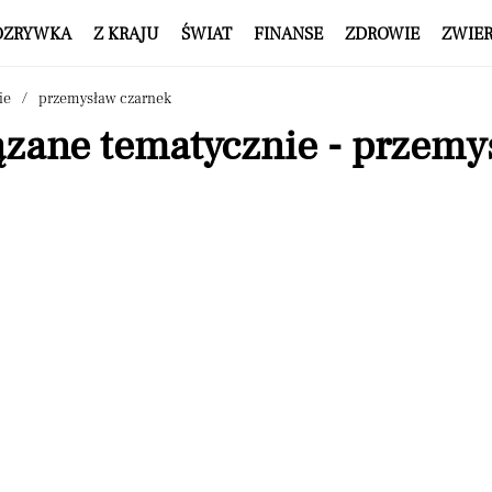
OZRYWKA
Z KRAJU
ŚWIAT
FINANSE
ZDROWIE
ZWIE
ie
przemysław czarnek
ązane tematycznie - przemy