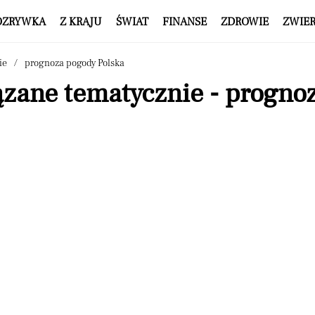
OZRYWKA
Z KRAJU
ŚWIAT
FINANSE
ZDROWIE
ZWIE
ie
prognoza pogody Polska
ązane tematycznie - progno