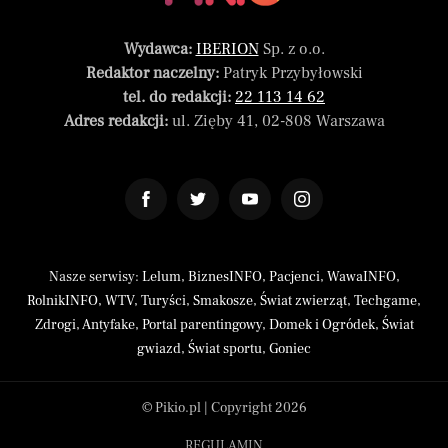
Wydawca:
IBERION
Sp. z o.o.
Redaktor naczelny:
Patryk Przybyłowski
tel. do redakcji:
22 113 14 62
Adres redakcji:
ul. Zięby 41, 02-808 Warszawa
Nasze serwisy:
Lelum
,
BiznesINFO
,
Pacjenci
,
WawaINFO
,
RolnikINFO
,
WTV
,
Turyści
,
Smakosze
,
Świat zwierząt
,
Techgame
,
Zdrogi
,
Antyfake
,
Portal parentingowy
,
Domek i Ogródek
,
Świat
gwiazd
,
Świat sportu
,
Goniec
© Pikio.pl | Copyright 2026
REGULAMIN