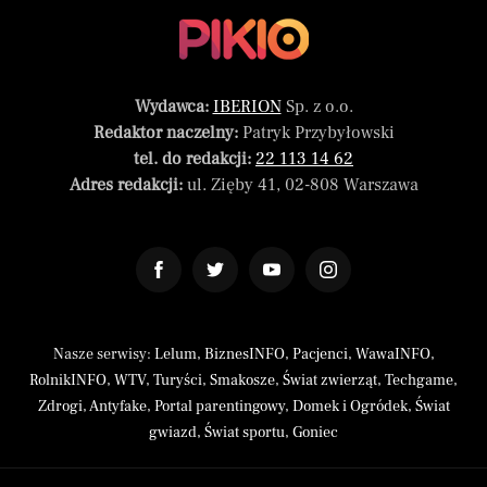
Wydawca:
IBERION
Sp. z o.o.
Redaktor naczelny:
Patryk Przybyłowski
tel. do redakcji:
22 113 14 62
Adres redakcji:
ul. Zięby 41, 02-808 Warszawa
Nasze serwisy:
Lelum
,
BiznesINFO
,
Pacjenci
,
WawaINFO
,
RolnikINFO
,
WTV
,
Turyści
,
Smakosze
,
Świat zwierząt
,
Techgame
,
Zdrogi
,
Antyfake
,
Portal parentingowy
,
Domek i Ogródek
,
Świat
gwiazd
,
Świat sportu
,
Goniec