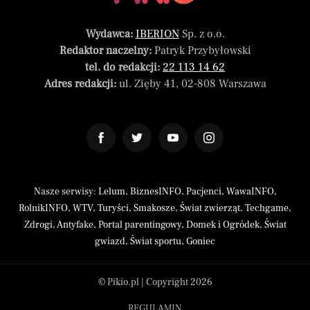
Wydawca:
IBERION
Sp. z o.o.
Redaktor naczelny:
Patryk Przybyłowski
tel. do redakcji:
22 113 14 62
Adres redakcji:
ul. Zięby 41, 02-808 Warszawa
Nasze serwisy:
Lelum
,
BiznesINFO
,
Pacjenci
,
WawaINFO
,
RolnikINFO
,
WTV
,
Turyści
,
Smakosze
,
Świat zwierząt
,
Techgame
,
Zdrogi
,
Antyfake
,
Portal parentingowy
,
Domek i Ogródek
,
Świat
gwiazd
,
Świat sportu
,
Goniec
© Pikio.pl | Copyright 2026
REGULAMIN