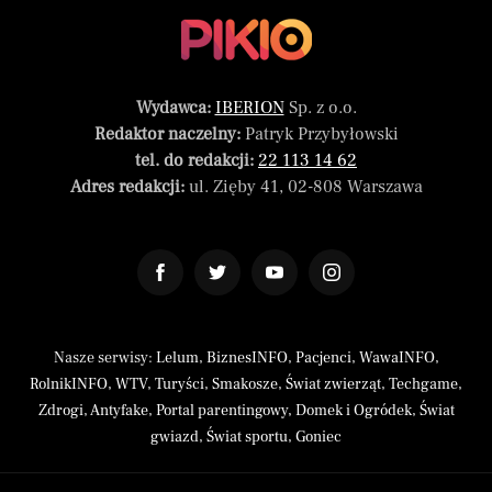
Wydawca:
IBERION
Sp. z o.o.
Redaktor naczelny:
Patryk Przybyłowski
tel. do redakcji:
22 113 14 62
Adres redakcji:
ul. Zięby 41, 02-808 Warszawa
Nasze serwisy:
Lelum
,
BiznesINFO
,
Pacjenci
,
WawaINFO
,
RolnikINFO
,
WTV
,
Turyści
,
Smakosze
,
Świat zwierząt
,
Techgame
,
Zdrogi
,
Antyfake
,
Portal parentingowy
,
Domek i Ogródek
,
Świat
gwiazd
,
Świat sportu
,
Goniec