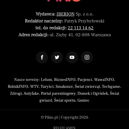
Wydawca:
IBERION
Sp. z o.o.
Redaktor naczelny:
Patryk Przybyłowski
tel. do redakcji:
22 113 14 62
Adres redakcji:
ul. Zięby 41, 02-808 Warszawa
Nasze serwisy:
Lelum
,
BiznesINFO
,
Pacjenci
,
WawaINFO
,
RolnikINFO
,
WTV
,
Turyści
,
Smakosze
,
Świat zwierząt
,
Techgame
,
Zdrogi
,
Antyfake
,
Portal parentingowy
,
Domek i Ogródek
,
Świat
gwiazd
,
Świat sportu
,
Goniec
© Pikio.pl | Copyright 2026
REGULAMIN