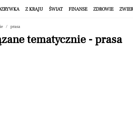
OZRYWKA
Z KRAJU
ŚWIAT
FINANSE
ZDROWIE
ZWIE
ie
prasa
zane tematycznie - prasa