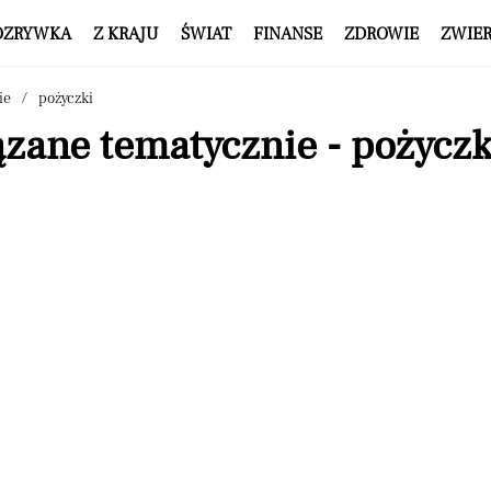
OZRYWKA
Z KRAJU
ŚWIAT
FINANSE
ZDROWIE
ZWIE
ie
pożyczki
zane tematycznie - pożyczk