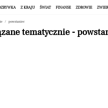
OZRYWKA
Z KRAJU
ŚWIAT
FINANSE
ZDROWIE
ZWIE
ie
powstaniec
ązane tematycznie - powsta