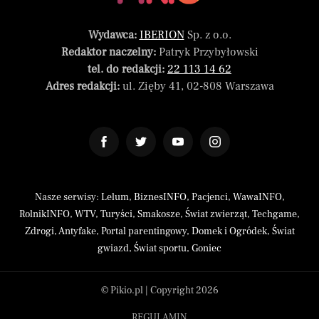
Wydawca:
IBERION
Sp. z o.o.
Redaktor naczelny:
Patryk Przybyłowski
tel. do redakcji:
22 113 14 62
Adres redakcji:
ul. Zięby 41, 02-808 Warszawa
Nasze serwisy:
Lelum
,
BiznesINFO
,
Pacjenci
,
WawaINFO
,
RolnikINFO
,
WTV
,
Turyści
,
Smakosze
,
Świat zwierząt
,
Techgame
,
Zdrogi
,
Antyfake
,
Portal parentingowy
,
Domek i Ogródek
,
Świat
gwiazd
,
Świat sportu
,
Goniec
© Pikio.pl | Copyright 2026
REGULAMIN