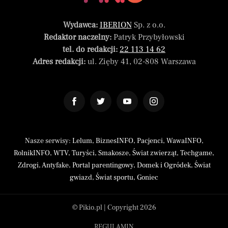
Wydawca:
IBERION
Sp. z o.o.
Redaktor naczelny:
Patryk Przybyłowski
tel. do redakcji:
22 113 14 62
Adres redakcji:
ul. Zięby 41, 02-808 Warszawa
Nasze serwisy:
Lelum
,
BiznesINFO
,
Pacjenci
,
WawaINFO
,
RolnikINFO
,
WTV
,
Turyści
,
Smakosze
,
Świat zwierząt
,
Techgame
,
Zdrogi
,
Antyfake
,
Portal parentingowy
,
Domek i Ogródek
,
Świat
gwiazd
,
Świat sportu
,
Goniec
© Pikio.pl | Copyright 2026
REGULAMIN