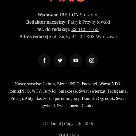
Wydawca:
IBERION
Sp. z o.o.
Redaktor naczelny:
Patryk Przybyłowski
tel. do redakcji:
22 113 14 62
Adres redakcji:
ul. Zięby 41, 02-808 Warszawa
Nasze serwisy:
Lelum
,
BiznesINFO
,
Pacjenci
,
WawaINFO
,
RolnikINFO
,
WTV
,
Turyści
,
Smakosze
,
Świat zwierząt
,
Techgame
,
Zdrogi
,
Antyfake
,
Portal parentingowy
,
Domek i Ogródek
,
Świat
gwiazd
,
Świat sportu
,
Goniec
© Pikio.pl | Copyright 2026
REGULAMIN