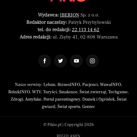
Wydawca:
IBERION
Sp. z o.o.
Redaktor naczelny:
Patryk Przybyłowski
tel. do redakcji:
22 113 14 62
Adres redakcji:
ul. Zięby 41, 02-808 Warszawa
Nasze serwisy:
Lelum
,
BiznesINFO
,
Pacjenci
,
WawaINFO
,
RolnikINFO
,
WTV
,
Turyści
,
Smakosze
,
Świat zwierząt
,
Techgame
,
Zdrogi
,
Antyfake
,
Portal parentingowy
,
Domek i Ogródek
,
Świat
gwiazd
,
Świat sportu
,
Goniec
© Pikio.pl | Copyright 2026
REGULAMIN