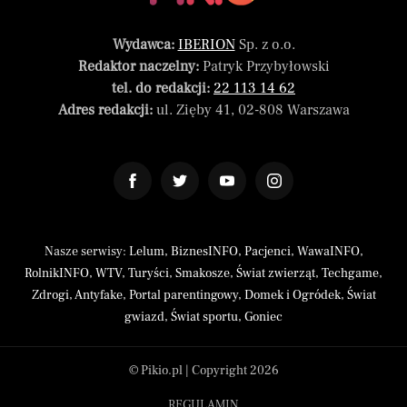
Wydawca:
IBERION
Sp. z o.o.
Redaktor naczelny:
Patryk Przybyłowski
tel. do redakcji:
22 113 14 62
Adres redakcji:
ul. Zięby 41, 02-808 Warszawa
Nasze serwisy:
Lelum
,
BiznesINFO
,
Pacjenci
,
WawaINFO
,
RolnikINFO
,
WTV
,
Turyści
,
Smakosze
,
Świat zwierząt
,
Techgame
,
Zdrogi
,
Antyfake
,
Portal parentingowy
,
Domek i Ogródek
,
Świat
gwiazd
,
Świat sportu
,
Goniec
© Pikio.pl | Copyright 2026
REGULAMIN