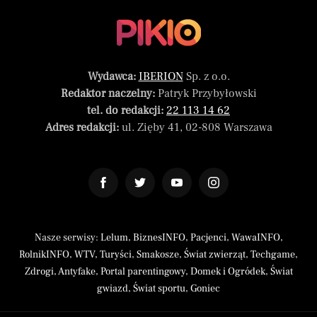
Wydawca:
IBERION
Sp. z o.o.
Redaktor naczelny:
Patryk Przybyłowski
tel. do redakcji:
22 113 14 62
Adres redakcji:
ul. Zięby 41, 02-808 Warszawa
Nasze serwisy:
Lelum
,
BiznesINFO
,
Pacjenci
,
WawaINFO
,
RolnikINFO
,
WTV
,
Turyści
,
Smakosze
,
Świat zwierząt
,
Techgame
,
Zdrogi
,
Antyfake
,
Portal parentingowy
,
Domek i Ogródek
,
Świat
gwiazd
,
Świat sportu
,
Goniec