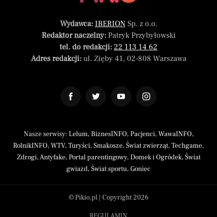
Wydawca:
IBERION
Sp. z o.o.
Redaktor naczelny:
Patryk Przybyłowski
tel. do redakcji:
22 113 14 62
Adres redakcji:
ul. Zięby 41, 02-808 Warszawa
Nasze serwisy:
Lelum
,
BiznesINFO
,
Pacjenci
,
WawaINFO
,
RolnikINFO
,
WTV
,
Turyści
,
Smakosze
,
Świat zwierząt
,
Techgame
,
Zdrogi
,
Antyfake
,
Portal parentingowy
,
Domek i Ogródek
,
Świat
gwiazd
,
Świat sportu
,
Goniec
© Pikio.pl | Copyright 2026
REGULAMIN