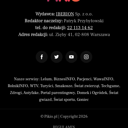
Wydawca:
IBERION
Sp. z o.o.
Redaktor naczelny:
Patryk Przybyłowski
tel. do redakcji:
22 113 14 62
Adres redakcji:
ul. Zięby 41, 02-808 Warszawa
Nasze serwisy:
Lelum
,
BiznesINFO
,
Pacjenci
,
WawaINFO
,
RolnikINFO
,
WTV
,
Turyści
,
Smakosze
,
Świat zwierząt
,
Techgame
,
Zdrogi
,
Antyfake
,
Portal parentingowy
,
Domek i Ogródek
,
Świat
gwiazd
,
Świat sportu
,
Goniec
© Pikio.pl | Copyright 2026
REGULAMIN