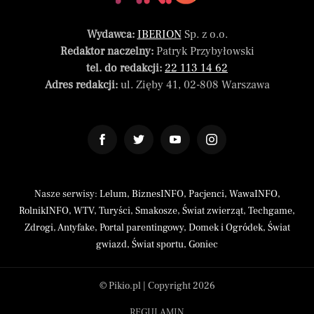
Wydawca:
IBERION
Sp. z o.o.
Redaktor naczelny:
Patryk Przybyłowski
tel. do redakcji:
22 113 14 62
Adres redakcji:
ul. Zięby 41, 02-808 Warszawa
Nasze serwisy:
Lelum
,
BiznesINFO
,
Pacjenci
,
WawaINFO
,
RolnikINFO
,
WTV
,
Turyści
,
Smakosze
,
Świat zwierząt
,
Techgame
,
Zdrogi
,
Antyfake
,
Portal parentingowy
,
Domek i Ogródek
,
Świat
gwiazd
,
Świat sportu
,
Goniec
© Pikio.pl | Copyright 2026
REGULAMIN