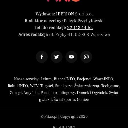
Wydawca:
IBERION
Sp. z o.o.
Redaktor naczelny:
Patryk Przybyłowski
tel. do redakcji:
22 113 14 62
Adres redakcji:
ul. Zięby 41, 02-808 Warszawa
Nasze serwisy:
Lelum
,
BiznesINFO
,
Pacjenci
,
WawaINFO
,
RolnikINFO
,
WTV
,
Turyści
,
Smakosze
,
Świat zwierząt
,
Techgame
,
Zdrogi
,
Antyfake
,
Portal parentingowy
,
Domek i Ogródek
,
Świat
gwiazd
,
Świat sportu
,
Goniec
© Pikio.pl | Copyright 2026
REGULAMIN