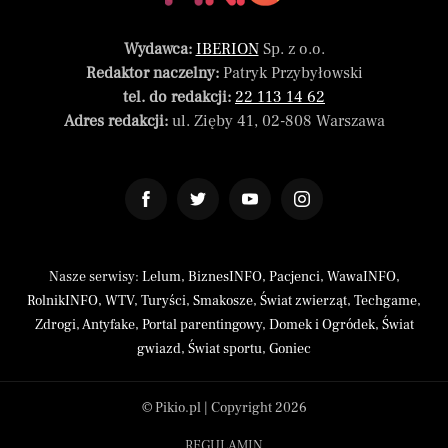
Wydawca:
IBERION
Sp. z o.o.
Redaktor naczelny:
Patryk Przybyłowski
tel. do redakcji:
22 113 14 62
Adres redakcji:
ul. Zięby 41, 02-808 Warszawa
Nasze serwisy:
Lelum
,
BiznesINFO
,
Pacjenci
,
WawaINFO
,
RolnikINFO
,
WTV
,
Turyści
,
Smakosze
,
Świat zwierząt
,
Techgame
,
Zdrogi
,
Antyfake
,
Portal parentingowy
,
Domek i Ogródek
,
Świat
gwiazd
,
Świat sportu
,
Goniec
© Pikio.pl | Copyright 2026
REGULAMIN