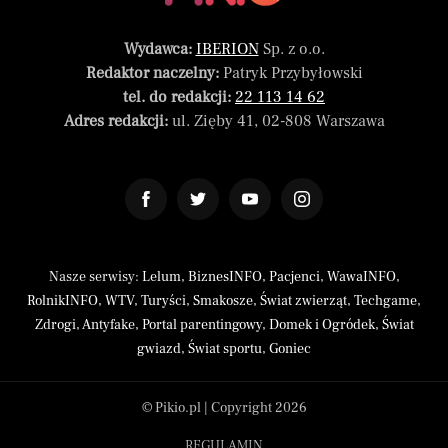
Wydawca:
IBERION
Sp. z o.o.
Redaktor naczelny:
Patryk Przybyłowski
tel. do redakcji:
22 113 14 62
Adres redakcji:
ul. Zięby 41, 02-808 Warszawa
Nasze serwisy:
Lelum
,
BiznesINFO
,
Pacjenci
,
WawaINFO
,
RolnikINFO
,
WTV
,
Turyści
,
Smakosze
,
Świat zwierząt
,
Techgame
,
Zdrogi
,
Antyfake
,
Portal parentingowy
,
Domek i Ogródek
,
Świat
gwiazd
,
Świat sportu
,
Goniec
© Pikio.pl | Copyright 2026
REGULAMIN