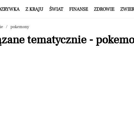
OZRYWKA
Z KRAJU
ŚWIAT
FINANSE
ZDROWIE
ZWIE
ie
pokemony
ązane tematycznie - pokem