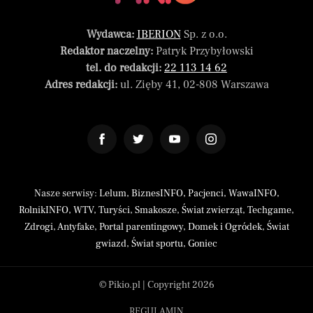
Wydawca:
IBERION
Sp. z o.o.
Redaktor naczelny:
Patryk Przybyłowski
tel. do redakcji:
22 113 14 62
Adres redakcji:
ul. Zięby 41, 02-808 Warszawa
Nasze serwisy:
Lelum
,
BiznesINFO
,
Pacjenci
,
WawaINFO
,
RolnikINFO
,
WTV
,
Turyści
,
Smakosze
,
Świat zwierząt
,
Techgame
,
Zdrogi
,
Antyfake
,
Portal parentingowy
,
Domek i Ogródek
,
Świat
gwiazd
,
Świat sportu
,
Goniec
© Pikio.pl | Copyright 2026
REGULAMIN