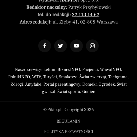
Wydawca:
IBERION
Sp. z o.o.
Redaktor naczelny:
Patryk Przybyłowski
tel. do redakcji:
22 113 14 62
Adres redakcji:
ul. Zięby 41, 02-808 Warszawa
Nasze serwisy:
Lelum
,
BiznesINFO
,
Pacjenci
,
WawaINFO
,
RolnikINFO
,
WTV
,
Turyści
,
Smakosze
,
Świat zwierząt
,
Techgame
,
Zdrogi
,
Antyfake
,
Portal parentingowy
,
Domek i Ogródek
,
Świat
gwiazd
,
Świat sportu
,
Goniec
© Pikio.pl | Copyright 2026
REGULAMIN
POLITYKA PRYWATNOŚCI