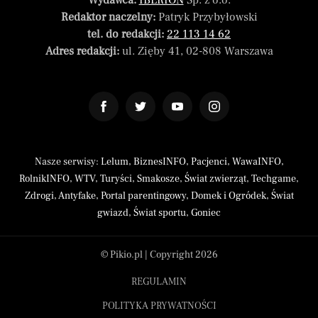
Wydawca:
IBERION
Sp. z o.o.
Redaktor naczelny:
Patryk Przybyłowski
tel. do redakcji:
22 113 14 62
Adres redakcji:
ul. Zięby 41, 02-808 Warszawa
Nasze serwisy:
Lelum
,
BiznesINFO
,
Pacjenci
,
WawaINFO
,
RolnikINFO
,
WTV
,
Turyści
,
Smakosze
,
Świat zwierząt
,
Techgame
,
Zdrogi
,
Antyfake
,
Portal parentingowy
,
Domek i Ogródek
,
Świat
gwiazd
,
Świat sportu
,
Goniec
© Pikio.pl | Copyright 2026
REGULAMIN
POLITYKA PRYWATNOŚCI