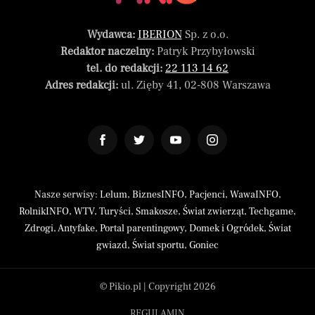
Wydawca:
IBERION
Sp. z o.o.
Redaktor naczelny:
Patryk Przybyłowski
tel. do redakcji:
22 113 14 62
Adres redakcji:
ul. Zięby 41, 02-808 Warszawa
Nasze serwisy:
Lelum
,
BiznesINFO
,
Pacjenci
,
WawaINFO
,
RolnikINFO
,
WTV
,
Turyści
,
Smakosze
,
Świat zwierząt
,
Techgame
,
Zdrogi
,
Antyfake
,
Portal parentingowy
,
Domek i Ogródek
,
Świat
gwiazd
,
Świat sportu
,
Goniec
© Pikio.pl | Copyright 2026
REGULAMIN