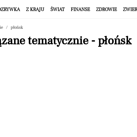
OZRYWKA
Z KRAJU
ŚWIAT
FINANSE
ZDROWIE
ZWIE
ie
płońsk
zane tematycznie - płońsk