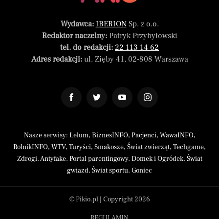
Wydawca:
IBERION
Sp. z o.o.
Redaktor naczelny:
Patryk Przybyłowski
tel. do redakcji:
22 113 14 62
Adres redakcji:
ul. Zięby 41, 02-808 Warszawa
Nasze serwisy:
Lelum
,
BiznesINFO
,
Pacjenci
,
WawaINFO
,
RolnikINFO
,
WTV
,
Turyści
,
Smakosze
,
Świat zwierząt
,
Techgame
,
Zdrogi
,
Antyfake
,
Portal parentingowy
,
Domek i Ogródek
,
Świat
gwiazd
,
Świat sportu
,
Goniec
© Pikio.pl | Copyright 2026
REGULAMIN