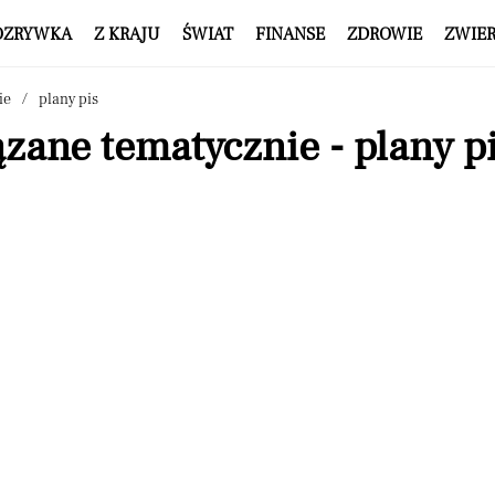
OZRYWKA
Z KRAJU
ŚWIAT
FINANSE
ZDROWIE
ZWIE
ie
plany pis
zane tematycznie - plany p