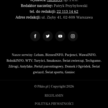
Wydawca:
IBERION
Sp. z o.o.
Redaktor naczelny:
Patryk Przybyłowski
tel. do redakcji:
22 113 14 62
Adres redakcji:
ul. Zięby 41, 02-808 Warszawa
Nasze serwisy:
Lelum
,
BiznesINFO
,
Pacjenci
,
WawaINFO
,
RolnikINFO
,
WTV
,
Turyści
,
Smakosze
,
Świat zwierząt
,
Techgame
,
Zdrogi
,
Antyfake
,
Portal parentingowy
,
Domek i Ogródek
,
Świat
gwiazd
,
Świat sportu
,
Goniec
© Pikio.pl | Copyright 2026
REGULAMIN
POLITYKA PRYWATNOŚCI