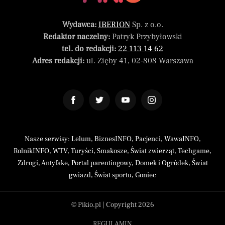
Wydawca:
IBERION
Sp. z o.o.
Redaktor naczelny:
Patryk Przybyłowski
tel. do redakcji:
22 113 14 62
Adres redakcji:
ul. Zięby 41, 02-808 Warszawa
Nasze serwisy:
Lelum
,
BiznesINFO
,
Pacjenci
,
WawaINFO
,
RolnikINFO
,
WTV
,
Turyści
,
Smakosze
,
Świat zwierząt
,
Techgame
,
Zdrogi
,
Antyfake
,
Portal parentingowy
,
Domek i Ogródek
,
Świat
gwiazd
,
Świat sportu
,
Goniec
© Pikio.pl | Copyright 2026
REGULAMIN