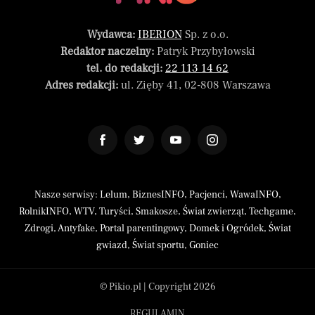
Wydawca:
IBERION
Sp. z o.o.
Redaktor naczelny:
Patryk Przybyłowski
tel. do redakcji:
22 113 14 62
Adres redakcji:
ul. Zięby 41, 02-808 Warszawa
Nasze serwisy:
Lelum
,
BiznesINFO
,
Pacjenci
,
WawaINFO
,
RolnikINFO
,
WTV
,
Turyści
,
Smakosze
,
Świat zwierząt
,
Techgame
,
Zdrogi
,
Antyfake
,
Portal parentingowy
,
Domek i Ogródek
,
Świat
gwiazd
,
Świat sportu
,
Goniec
© Pikio.pl | Copyright 2026
REGULAMIN