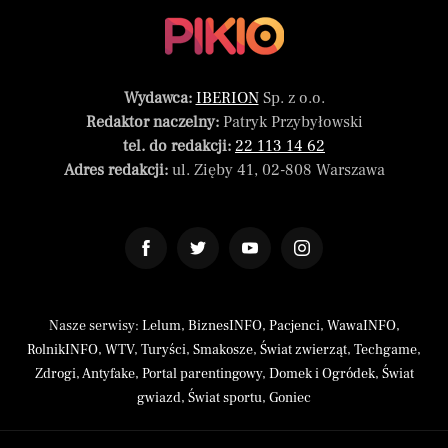
Wydawca:
IBERION
Sp. z o.o.
Redaktor naczelny:
Patryk Przybyłowski
tel. do redakcji:
22 113 14 62
Adres redakcji:
ul. Zięby 41, 02-808 Warszawa
Nasze serwisy:
Lelum
,
BiznesINFO
,
Pacjenci
,
WawaINFO
,
RolnikINFO
,
WTV
,
Turyści
,
Smakosze
,
Świat zwierząt
,
Techgame
,
Zdrogi
,
Antyfake
,
Portal parentingowy
,
Domek i Ogródek
,
Świat
gwiazd
,
Świat sportu
,
Goniec