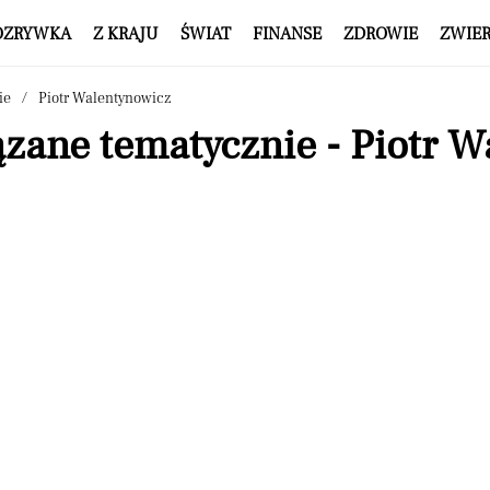
OZRYWKA
Z KRAJU
ŚWIAT
FINANSE
ZDROWIE
ZWIE
ie
Piotr Walentynowicz
zane tematycznie - Piotr 