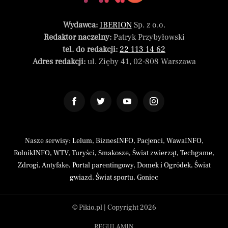
Wydawca:
IBERION
Sp. z o.o.
Redaktor naczelny:
Patryk Przybyłowski
tel. do redakcji:
22 113 14 62
Adres redakcji:
ul. Zięby 41, 02-808 Warszawa
Nasze serwisy:
Lelum
,
BiznesINFO
,
Pacjenci
,
WawaINFO
,
RolnikINFO
,
WTV
,
Turyści
,
Smakosze
,
Świat zwierząt
,
Techgame
,
Zdrogi
,
Antyfake
,
Portal parentingowy
,
Domek i Ogródek
,
Świat
gwiazd
,
Świat sportu
,
Goniec
© Pikio.pl | Copyright 2026
REGULAMIN