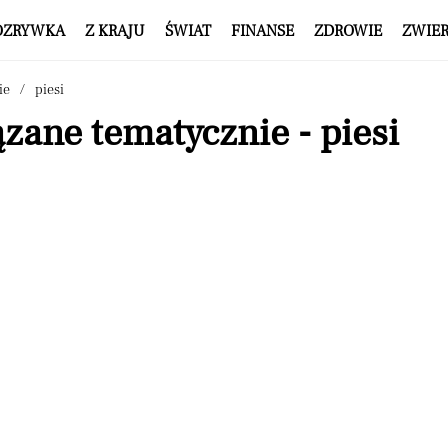
OZRYWKA
Z KRAJU
ŚWIAT
FINANSE
ZDROWIE
ZWIE
ie
piesi
zane tematycznie - piesi