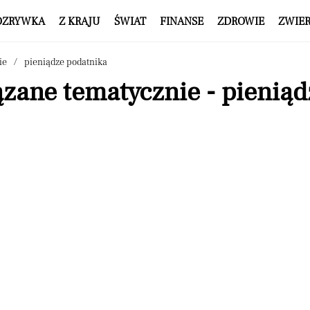
OZRYWKA
Z KRAJU
ŚWIAT
FINANSE
ZDROWIE
ZWIE
ie
pieniądze podatnika
zane tematycznie - pieniąd