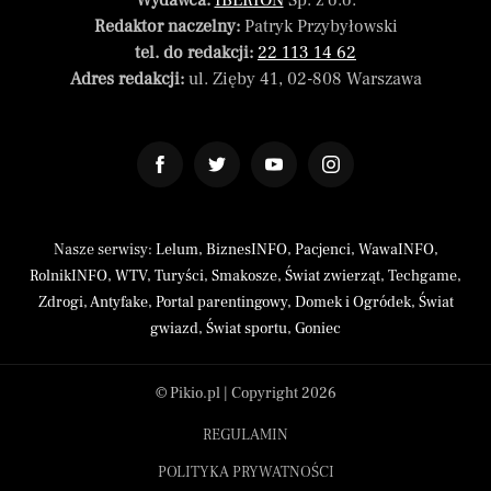
Wydawca:
IBERION
Sp. z o.o.
Redaktor naczelny:
Patryk Przybyłowski
tel. do redakcji:
22 113 14 62
Adres redakcji:
ul. Zięby 41, 02-808 Warszawa
Nasze serwisy:
Lelum
,
BiznesINFO
,
Pacjenci
,
WawaINFO
,
RolnikINFO
,
WTV
,
Turyści
,
Smakosze
,
Świat zwierząt
,
Techgame
,
Zdrogi
,
Antyfake
,
Portal parentingowy
,
Domek i Ogródek
,
Świat
gwiazd
,
Świat sportu
,
Goniec
© Pikio.pl | Copyright 2026
REGULAMIN
POLITYKA PRYWATNOŚCI