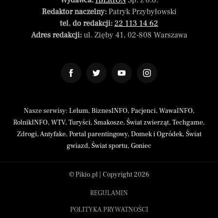
Wydawca:
IBERION
Sp. z o.o.
Redaktor naczelny:
Patryk Przybyłowski
tel. do redakcji:
22 113 14 62
Adres redakcji:
ul. Zięby 41, 02-808 Warszawa
Nasze serwisy:
Lelum
,
BiznesINFO
,
Pacjenci
,
WawaINFO
,
RolnikINFO
,
WTV
,
Turyści
,
Smakosze
,
Świat zwierząt
,
Techgame
,
Zdrogi
,
Antyfake
,
Portal parentingowy
,
Domek i Ogródek
,
Świat
gwiazd
,
Świat sportu
,
Goniec
© Pikio.pl | Copyright 2026
REGULAMIN
POLITYKA PRYWATNOŚCI