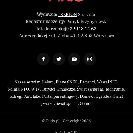
Wydawca:
IBERION
Sp. z o.o.
Redaktor naczelny:
Patryk Przybyłowski
tel. do redakcji:
22 113 14 62
Adres redakcji:
ul. Zięby 41, 02-808 Warszawa
Nasze serwisy:
Lelum
,
BiznesINFO
,
Pacjenci
,
WawaINFO
,
RolnikINFO
,
WTV
,
Turyści
,
Smakosze
,
Świat zwierząt
,
Techgame
,
Zdrogi
,
Antyfake
,
Portal parentingowy
,
Domek i Ogródek
,
Świat
gwiazd
,
Świat sportu
,
Goniec
© Pikio.pl | Copyright 2026
REGULAMIN