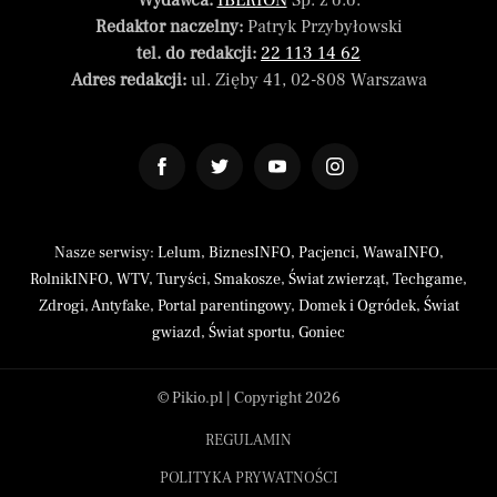
Wydawca:
IBERION
Sp. z o.o.
Redaktor naczelny:
Patryk Przybyłowski
tel. do redakcji:
22 113 14 62
Adres redakcji:
ul. Zięby 41, 02-808 Warszawa
Nasze serwisy:
Lelum
,
BiznesINFO
,
Pacjenci
,
WawaINFO
,
RolnikINFO
,
WTV
,
Turyści
,
Smakosze
,
Świat zwierząt
,
Techgame
,
Zdrogi
,
Antyfake
,
Portal parentingowy
,
Domek i Ogródek
,
Świat
gwiazd
,
Świat sportu
,
Goniec
© Pikio.pl | Copyright 2026
REGULAMIN
POLITYKA PRYWATNOŚCI